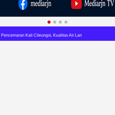
RI, Harli Siregar Perkuat SDM Penegak Hukum
 Cegah Korupsi dan Bijak Bermedia Sosial
 Brigade Pangan di Bekasi, Target IP Naik Jadi 300
Pencemaran Kali Cileungsi, Kualitas Air Lampaui Baku Mutu
Harris Bobihoe Dorong Inovasi Jadi Solusi Nyata
orupsi, Kota Bekasi Perkuat Tata Kelola Lahan
dsus FA, Tekankan Transparansi dan Independensi
 Daftar Pilkades Jejalen Jaya, Serukan Pemilu Damai