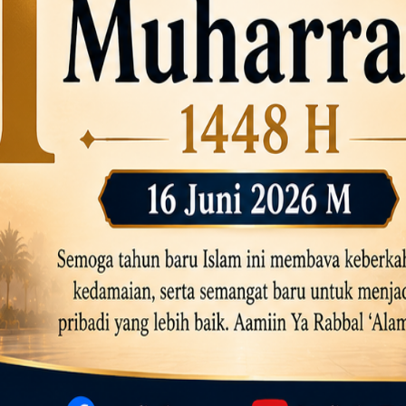
dsus FA, Tekankan Transparansi dan Independensi
 Daftar Pilkades Jejalen Jaya, Serukan Pemilu Damai
a Tirta Patriot Minta Maaf atas Penurunan Kualitas Air
gawasan, Pemkot Bekasi Targetkan Skor MCSP KPK Naik