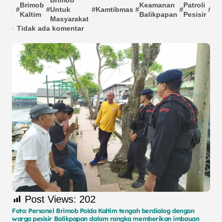
Brimob
Brimob
Keamanan
Patroli
Po
#
#
Untuk
#
Kamtibmas
#
#
#
Kaltim
Balikpapan
Pesisir
Ka
Masyarakat
Tidak ada komentar
Post Views:
202
Foto: Personel Brimob Polda Kaltim tengah berdialog dengan
warga pesisir Balikpapan dalam rangka memberikan imbauan