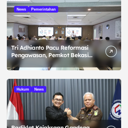
News
Pemerintahan
Tri Adhianto Pacu Reformasi
Pengawasan, Pemkot Bekasi
Targetkan Skor MCSP KPK
Naik
Hukum
News
Badiklat Kejaksaan Gandeng