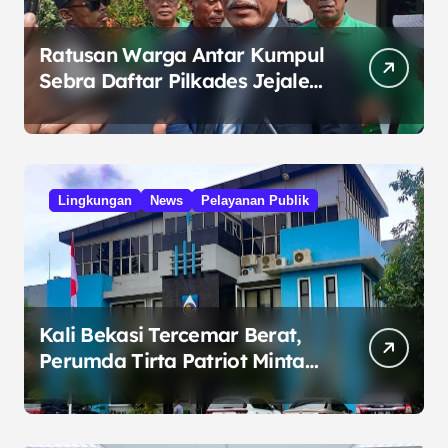
Ratusan Warga Antar Kumpul
Sebra Daftar Pilkades Jejalen
Jaya, Serukan Pemilu Damai
Lingkungan
News
Pelayanan Publik
Kali Bekasi Tercemar Berat,
Perumda Tirta Patriot Minta
Maaf atas Penurunan Kualitas
Air