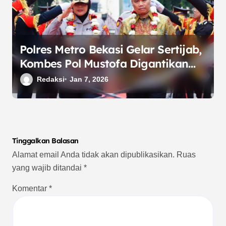
Polres Metro Bekasi Gelar Sertijab,
Kombes Pol Mustofa Digantikan
Oleh Kombes Pol Sumarni sebagai
Redaksi
Jan 7, 2026
Kapolres Metro Bekasi
Tinggalkan Balasan
Alamat email Anda tidak akan dipublikasikan.
Ruas
yang wajib ditandai
*
Komentar
*