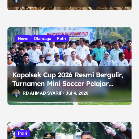
News
Olahraga
Polri
Kapolsek Cup 2026 Resmi Bergulir,
Turnamen Mini Soccer Pelajar
Semarakkan HUT Bhayangkara
RD AHMAD SYARIF
Jul 4, 2026
Polri