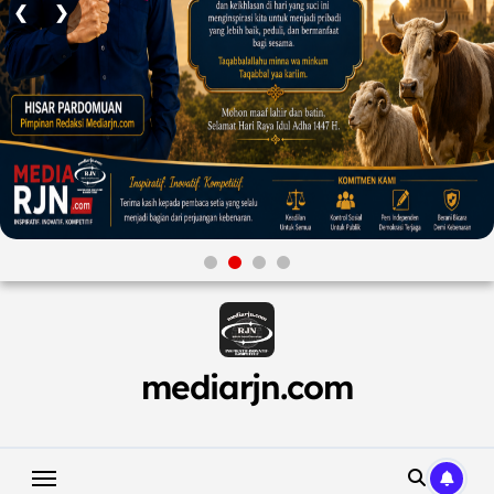
❮
❯
Skip
to
content
mediarjn.com