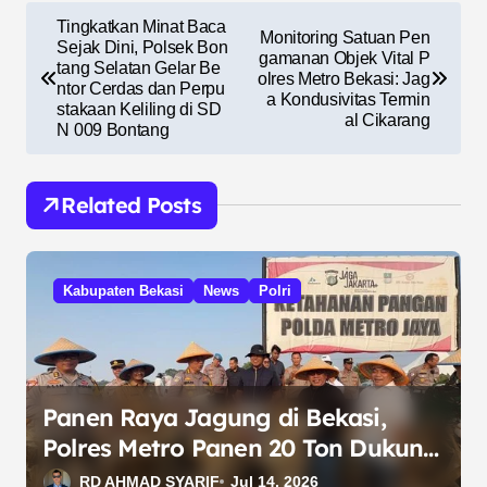
N
Tingkatkan Minat Baca
Monitoring Satuan Pen
a
Sejak Dini, Polsek Bon
gamanan Objek Vital P
tang Selatan Gelar Be
olres Metro Bekasi: Jag
v
ntor Cerdas dan Perpu
a Kondusivitas Termin
stakaan Keliling di SD
i
al Cikarang
N 009 Bontang
g
a
Related Posts
s
i
Kabupaten Bekasi
News
Polri
p
o
s
Panen Raya Jagung di Bekasi,
Polres Metro Panen 20 Ton Dukung
Ketahanan Pangan
RD AHMAD SYARIF
Jul 14, 2026