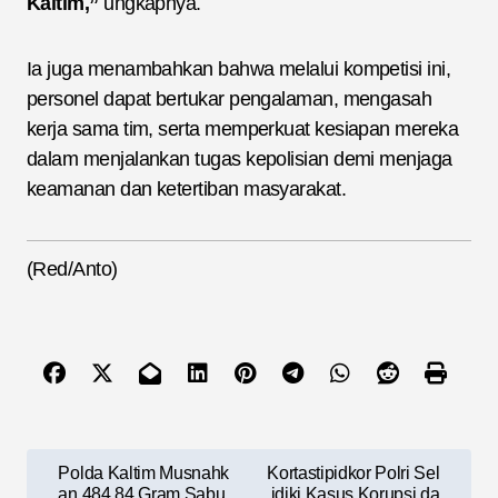
Kaltim,”
ungkapnya.
Ia juga menambahkan bahwa melalui kompetisi ini,
personel dapat bertukar pengalaman, mengasah
kerja sama tim, serta memperkuat kesiapan mereka
dalam menjalankan tugas kepolisian demi menjaga
keamanan dan ketertiban masyarakat.
(Red/Anto)
N
Polda Kaltim Musnahk
Kortastipidkor Polri Sel
an 484,84 Gram Sabu,
idiki Kasus Korupsi da