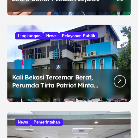
Jaya, Serukan Pemilu Damai
Lingkungan
News
Pelayanan Publik
Kali Bekasi Tercemar Berat,
Perumda Tirta Patriot Minta
Maaf atas Penurunan Kualitas
Air
News
Pemerintahan