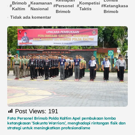
Kesiapan
Lomba
Brimob
Keamanan
Kompetisi
#
#
#
Personel
#
#
Ketangkasan
#
Kaltim
Nasional
Taktis
Brimob
Brimob
Tidak ada komentar
Post Views:
191
Foto: Personel Brimob Polda Kaltim Apel pembukaan lomba
ketangkasan ‘Sakunta Warriors’, menghadapi rintangan fisik dan
strategi untuk meningkatkan profesionalisme