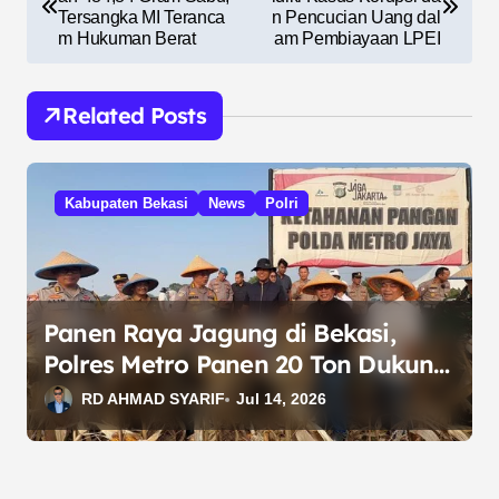
a
Tersangka MI Teranca
n Pencucian Uang dal
v
m Hukuman Berat
am Pembiayaan LPEI
i
g
Related Posts
a
s
Kabupaten Bekasi
News
Polri
i
p
o
s
Panen Raya Jagung di Bekasi,
Polres Metro Panen 20 Ton Dukung
Ketahanan Pangan
RD AHMAD SYARIF
Jul 14, 2026