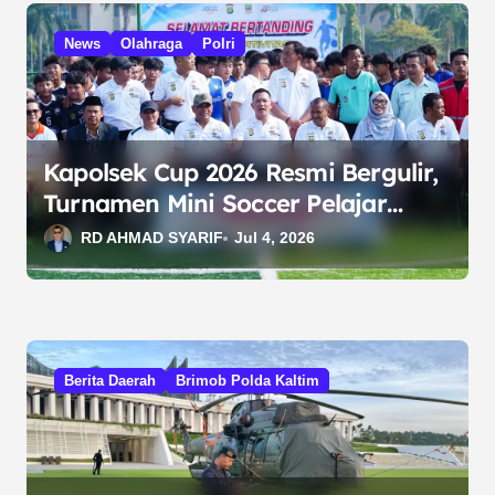
News
Olahraga
Polri
Kapolsek Cup 2026 Resmi Bergulir,
Turnamen Mini Soccer Pelajar
Semarakkan HUT Bhayangkara
RD AHMAD SYARIF
Jul 4, 2026
Berita Daerah
Brimob Polda Kaltim