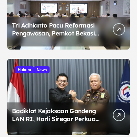
Tri Adhianto Pacu Reformasi
Pengawasan, Pemkot Bekasi
Targetkan Skor MCSP KPK
Naik
Hukum
News
Badiklat Kejaksaan Gandeng
LAN RI, Harli Siregar Perkuat
SDM Penegak Hukum