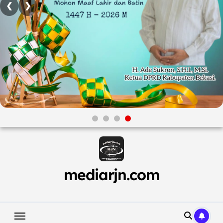
❮
❯
Skip
to
content
mediarjn.com