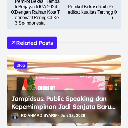
Pemkot Bekasi Kemba
a
li Berjaya di IGA 2024
Pemkot Bekasi Raih Pr
Dengan Raihan Kota T
edikat Kualitas Tertingg
v
erinovatif Peringkat Ke-
i
3 Se-Indonesia
i
g
Related Posts
a
s
i
Blog
p
o
s
Jampidsus: Public Speaking dan
Kepemimpinan Jadi Senjata Baru
Berantas Korupsi
RD AHMAD SYARIF
Jun 12, 2026