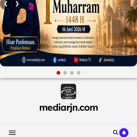
❮
❯
Skip
to
content
mediarjn.com