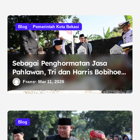
Blog
Pemerintah Kota Bekasi
Sebagai Penghormatan Jasa
Pahlawan, Tri dan Harris Bobihoe
Sematkan Helm di Makam Matnuin
Frans
Mar 11, 2026
Hasibuan.
Blog