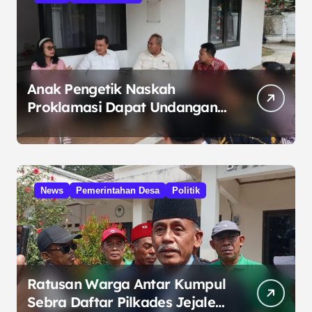
Anak Pengetik Naskah
Proklamasi Dapat Undangan
HUT RI dari Presiden
Prabowo
News
Pemerintahan Desa
Politik
Ratusan Warga Antar Kumpul
Sebra Daftar Pilkades Jejalen