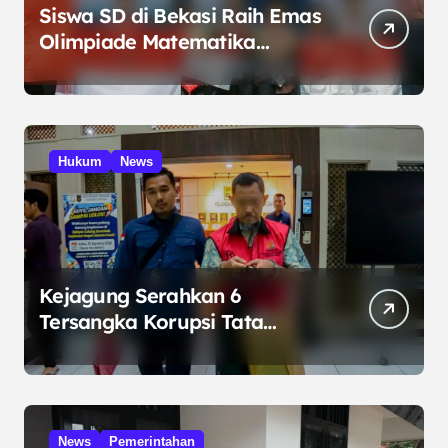
Siswa SD di Bekasi Raih Emas
Olimpiade Matematika
Internasional di Malaysia
Hukum
News
Kejagung Serahkan 6
Tersangka Korupsi Tata
Kelola Minyak ke Penuntut
Umum
News
Pemerintahan