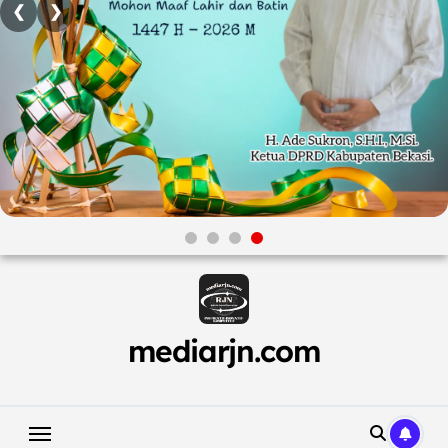
❮
❯
Skip
to
content
mediarjn.com