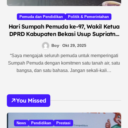
Pemuda dan Pendidikan
Politik & Pemerintahan
Hari Sumpah Pemuda ke-97, Wakil Ketua
DPRD Kabupaten Bekasi Usup Supriatna
Ajak Pemuda Berdiri Tegap di Atas Kaki
Boy
Okt 29, 2025
Sendiri
“Saya mengajak seluruh pemuda untuk memperingati
Sumpah Pemuda dengan komitmen satu tanah air, satu
bangsa, dan satu bahasa. Jangan sekali-kali…
You Missed
News
Pendidikan
Prestasi