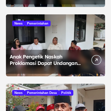
Kelola Minyak ke Penuntut
Umum
News
Pemerintahan
Anak Pengetik Naskah
Proklamasi Dapat Undangan
HUT RI dari Presiden
Prabowo
News
Pemerintahan Desa
Politik