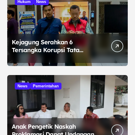
Hukum
News
Kejagung Serahkan 6
Tersangka Korupsi Tata
Kelola Minyak ke Penuntut
Umum
News
Pemerintahan
Anak Pengetik Naskah
Proklamasi Dapat Undangan