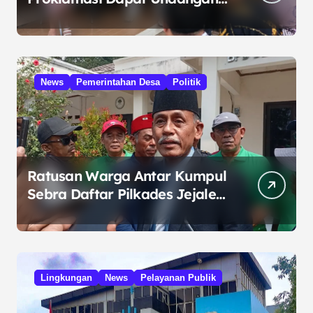
HUT RI dari Presiden
Prabowo
News
Pemerintahan Desa
Politik
Ratusan Warga Antar Kumpul
Sebra Daftar Pilkades Jejalen
Jaya, Serukan Pemilu Damai
Lingkungan
News
Pelayanan Publik