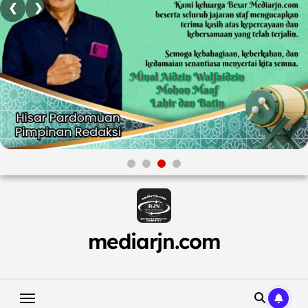
❮
❯
Skip
to
content
mediarjn.com