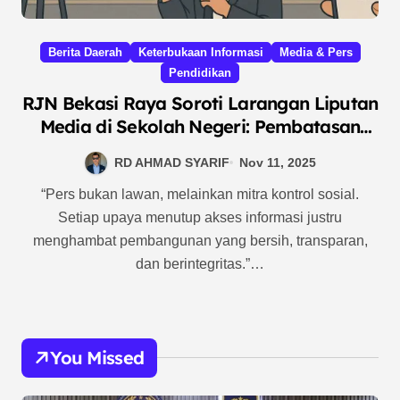
Berita Daerah
Keterbukaan Informasi
Media & Pers
Pendidikan
RJN Bekasi Raya Soroti Larangan Liputan
Media di Sekolah Negeri: Pembatasan
Informasi Publik Dinilai Bertentangan
RD AHMAD SYARIF
Nov 11, 2025
dengan Undang-Undang
“Pers bukan lawan, melainkan mitra kontrol sosial.
Setiap upaya menutup akses informasi justru
menghambat pembangunan yang bersih, transparan,
dan berintegritas.”…
You Missed