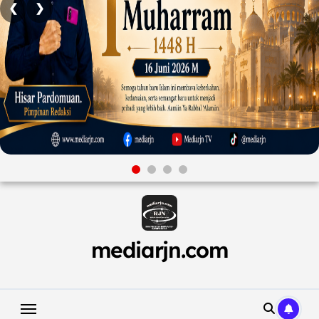
❮
❯
Skip
to
content
mediarjn.com