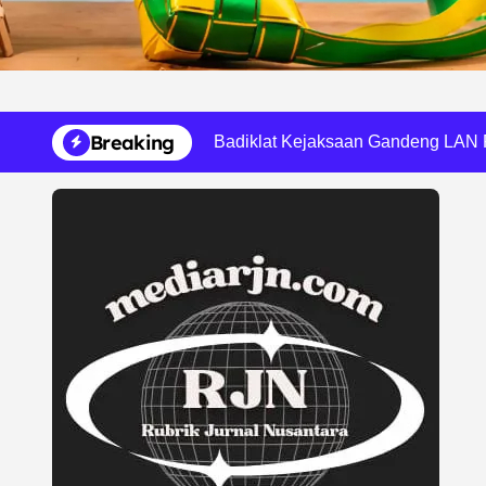
Kali Bekasi Tercemar Berat, Perumd
Tri Adhianto Pacu Reformasi Pen
Badiklat Kejaksaan Gandeng LAN 
Skip
Breaking
Kejati Sumut Bekali ASN Pertanian
to
content
IKA BEM Nusantara Luncurkan Pilot
DLH Kota Bekasi Temukan Indikasi 
Bekasi PRIDE Award 2026 Dibuka, 
Kejagung Serahkan 6 Tersangka Ko