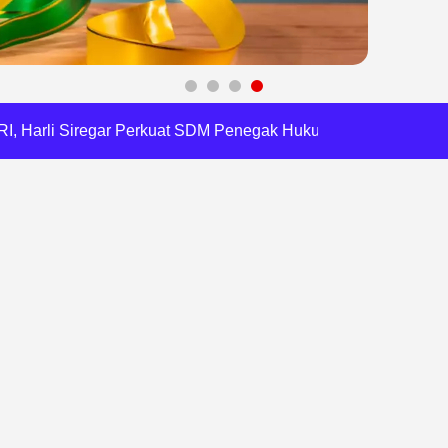
a Tirta Patriot Minta Maaf atas Penurunan Kualitas Air
gawasan, Pemkot Bekasi Targetkan Skor MCSP KPK Naik
RI, Harli Siregar Perkuat SDM Penegak Hukum
 Cegah Korupsi dan Bijak Bermedia Sosial
 Brigade Pangan di Bekasi, Target IP Naik Jadi 300
Pencemaran Kali Cileungsi, Kualitas Air Lampaui Baku Mutu
Harris Bobihoe Dorong Inovasi Jadi Solusi Nyata
rupsi Tata Kelola Minyak ke Penuntut Umum