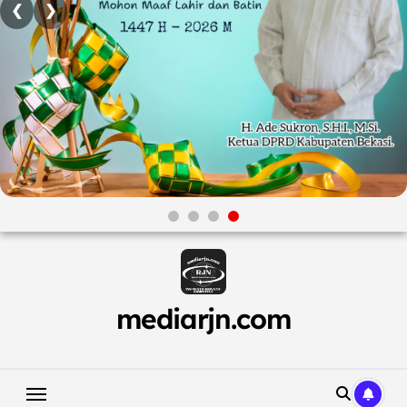
❮
❯
Skip
to
content
mediarjn.com