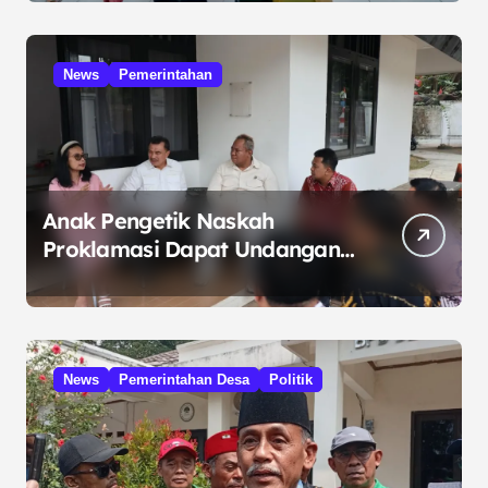
Umum
News
Pemerintahan
Anak Pengetik Naskah
Proklamasi Dapat Undangan
HUT RI dari Presiden
Prabowo
News
Pemerintahan Desa
Politik