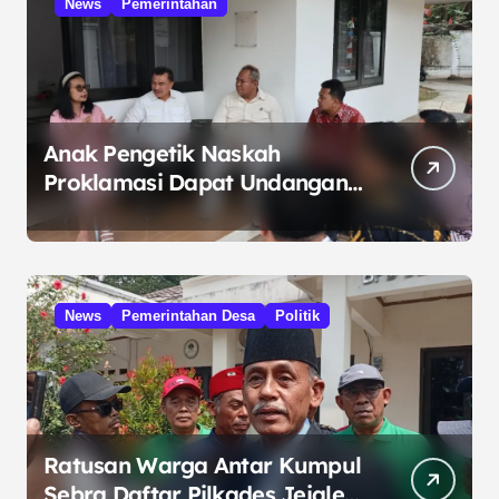
News
Pemerintahan
Anak Pengetik Naskah
Proklamasi Dapat Undangan
HUT RI dari Presiden
Prabowo
News
Pemerintahan Desa
Politik
Ratusan Warga Antar Kumpul
Sebra Daftar Pilkades Jejalen