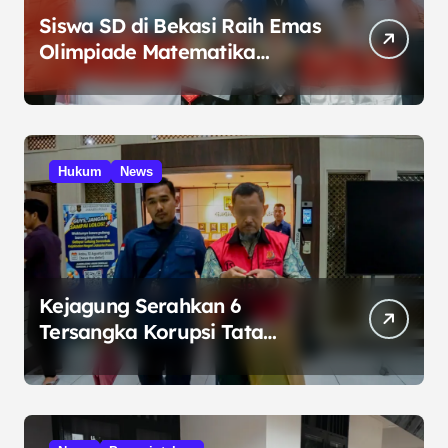
Siswa SD di Bekasi Raih Emas
Olimpiade Matematika
Internasional di Malaysia
Hukum
News
Kejagung Serahkan 6
Tersangka Korupsi Tata
Kelola Minyak ke Penuntut
Umum