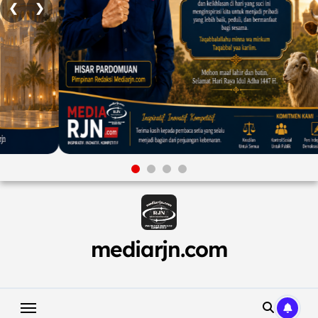
❮
❯
Skip
to
content
mediarjn.com