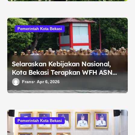
Pemerintah Kota Bekasi
Selaraskan Kebijakan Nasional,
Kota Bekasi Terapkan WFH ASN
Setiap Jumat, WFH ASN Kota
Frans
Apr 6, 2026
Bekasi Pindah ke Jumat, Pemkot
Pastikan Layanan Tetap Maksimal
Pemerintah Kota Bekasi