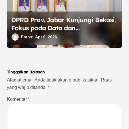
DPRD Prov. Jabar Kunjungi Bekasi,
Fokus pada Data dan
Perkembangan UKM
Frans
Apr 6, 2026
Tinggalkan Balasan
Alamat email Anda tidak akan dipublikasikan.
Ruas
yang wajib ditandai
*
Komentar
*