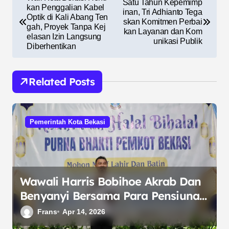
Satu Tahun Kepemimp
a
kan Penggalian Kabel
inan, Tri Adhianto Tega
Optik di Kali Abang Ten
skan Komitmen Perbai
v
gah, Proyek Tanpa Kej
kan Layanan dan Kom
elasan Izin Langsung
i
unikasi Publik
Diberhentikan
g
a
Related Posts
s
i
Pemerintah Kota Bekasi
p
o
s
Wawali Harris Bobihoe Akrab Dan
Benyanyi Bersama Para Pensiunan
Pemkot Bekasi
Frans
Apr 14, 2026