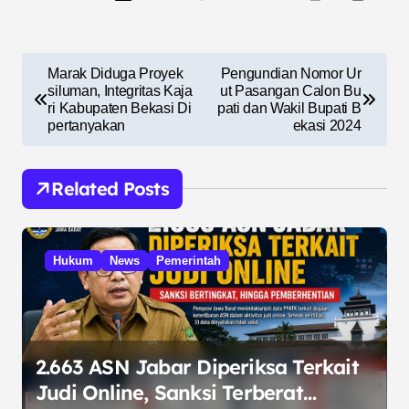
N
Marak Diduga Proyek
Pengundian Nomor Ur
a
siluman, Integritas Kaja
ut Pasangan Calon Bu
ri Kabupaten Bekasi Di
pati dan Wakil Bupati B
v
pertanyakan
ekasi 2024
i
g
Related Posts
a
s
Hukum
News
Pemerintah
i
p
o
s
2.663 ASN Jabar Diperiksa Terkait
Judi Online, Sanksi Terberat