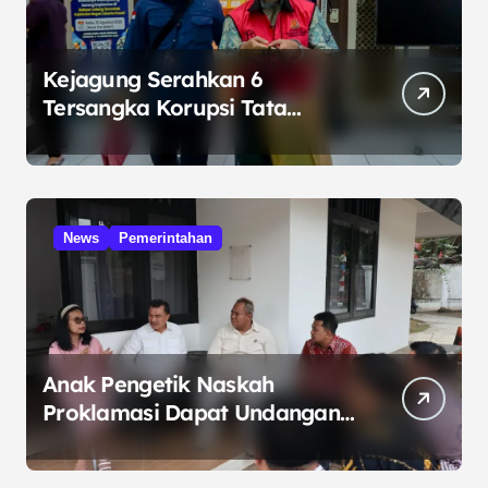
Kejagung Serahkan 6
Tersangka Korupsi Tata
Kelola Minyak ke Penuntut
Umum
News
Pemerintahan
Anak Pengetik Naskah
Proklamasi Dapat Undangan
HUT RI dari Presiden
Prabowo