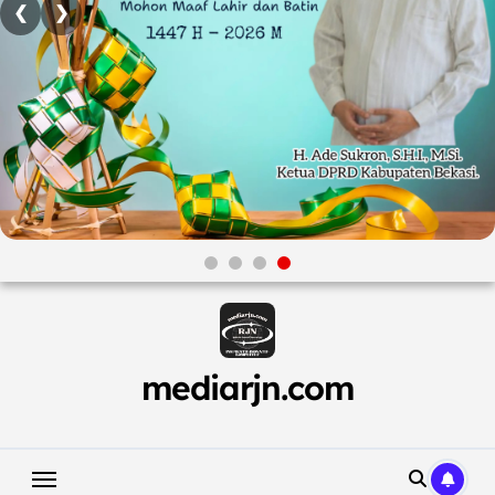
❮
❯
Skip
to
content
mediarjn.com