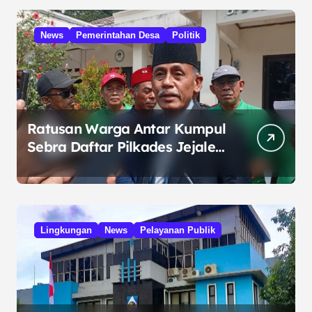
News
Pemerintahan Desa
Politik
Ratusan Warga Antar Kumpul
Sebra Daftar Pilkades Jejalen
Jaya, Serukan Pemilu Damai
Lingkungan
News
Pelayanan Publik