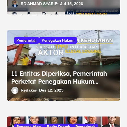
Berujung Pemberhentian
RD AHMAD SYARIF
Jul 15, 2026
Pemerintah
Penegakan Hukum
11 Entitas Diperiksa, Pemerintah
Perketat Penegakan Hukum
Kehutanan di Tapanuli Selatan
Redaksi
Des 12, 2025
Bencana Alam
Berita Daerah
Pemerintah