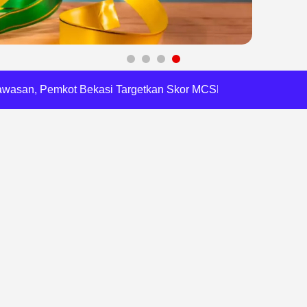
 Daftar Pilkades Jejalen Jaya, Serukan Pemilu Damai
a Tirta Patriot Minta Maaf atas Penurunan Kualitas Air
gawasan, Pemkot Bekasi Targetkan Skor MCSP KPK Naik
RI, Harli Siregar Perkuat SDM Penegak Hukum
 Cegah Korupsi dan Bijak Bermedia Sosial
 Brigade Pangan di Bekasi, Target IP Naik Jadi 300
Pencemaran Kali Cileungsi, Kualitas Air Lampaui Baku Mutu
piade Matematika Internasional di Malaysia