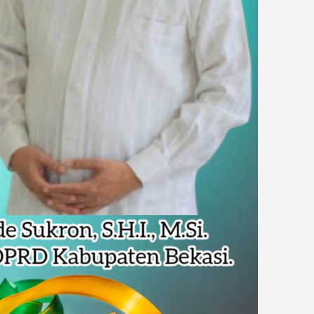
Pencemaran Kali Cileungsi, Kualitas Air Lampaui Baku Mutu
piade Matematika Internasional di Malaysia
rupsi Tata Kelola Minyak ke Penuntut Umum
 Dapat Undangan HUT RI dari Presiden Prabowo