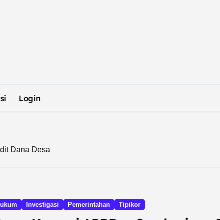
si
Login
dit Dana Desa
ukum
Investigasi
Pemerintahan
Tipikor