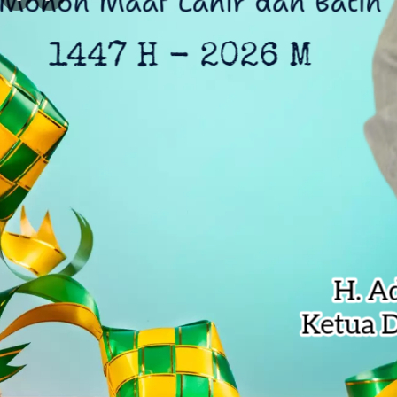
DLH Kota Bekasi Temukan Indikasi 
Siswa SD di Bekasi Raih Emas Olim
Kejagung Serahkan 6 Tersangka Ko
Anak Pengetik Naskah Proklamasi