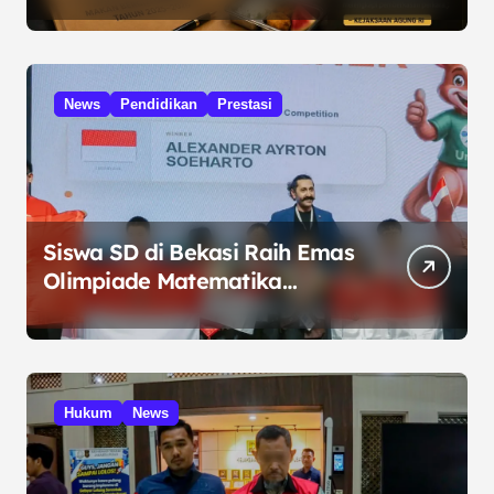
Kelola Program MBG
News
Pendidikan
Prestasi
Siswa SD di Bekasi Raih Emas
Olimpiade Matematika
Internasional di Malaysia
Hukum
News