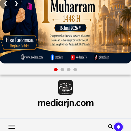
❮
❯
Skip
to
content
mediarjn.com